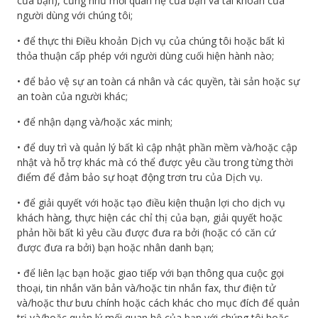
của bạn), cũng như mối quan hệ của bạn và tài khoản của
người dùng với chúng tôi;
• để thực thi Điều khoản Dịch vụ của chúng tôi hoặc bất kì
thỏa thuận cấp phép với người dùng cuối hiện hành nào;
• để bảo vệ sự an toàn cá nhân và các quyền, tài sản hoặc sự
an toàn của người khác;
• để nhận dạng và/hoặc xác minh;
• để duy trì và quản lý bất kì cập nhật phần mềm và/hoặc cập
nhật và hỗ trợ khác mà có thể được yêu cầu trong từng thời
điểm để đảm bảo sự hoạt động trơn tru của Dịch vụ.
• để giải quyết với hoặc tạo điều kiện thuận lợi cho dịch vụ
khách hàng, thực hiện các chỉ thị của bạn, giải quyết hoặc
phản hồi bất kì yêu cầu được đưa ra bởi (hoặc có căn cứ
được đưa ra bởi) bạn hoặc nhân danh bạn;
• để liên lạc bạn hoặc giao tiếp với bạn thông qua cuộc gọi
thoại, tin nhắn văn bản và/hoặc tin nhắn fax, thư điện tử
và/hoặc thư bưu chính hoặc cách khác cho mục đích để quản
trị và/hoặc quản lý mối quan hệ của bạn với chúng tôi hoặc