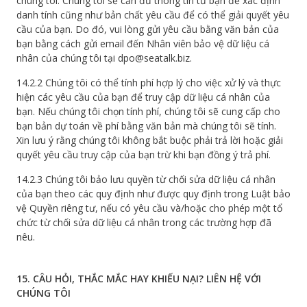
chúng tôi. Chúng tôi sẽ cần đủ thông tin từ bạn để xác định
danh tính cũng như bản chất yêu cầu để có thể giải quyết yêu
cầu của bạn. Do đó, vui lòng gửi yêu cầu bằng văn bản của
bạn bằng cách gửi email đến Nhân viên bảo vệ dữ liệu cá
nhân của chúng tôi tại dpo@seatalk.biz.
14.2.2 Chúng tôi có thể tính phí hợp lý cho việc xử lý và thực
hiện các yêu cầu của bạn để truy cập dữ liệu cá nhân của
bạn. Nếu chúng tôi chọn tính phí, chúng tôi sẽ cung cấp cho
bạn bản dự toán về phí bằng văn bản mà chúng tôi sẽ tính.
Xin lưu ý rằng chúng tôi không bắt buộc phải trả lời hoặc giải
quyết yêu cầu truy cập của bạn trừ khi bạn đồng ý trả phí.
14.2.3 Chúng tôi bảo lưu quyền từ chối sửa dữ liệu cá nhân
của bạn theo các quy định như được quy định trong Luật bảo
vệ Quyền riêng tư, nếu có yêu cầu và/hoặc cho phép một tổ
chức từ chối sửa dữ liệu cá nhân trong các trường hợp đã
nêu.
15. CÂU HỎI, THẮC MẮC HAY KHIẾU NẠI? LIÊN HỆ VỚI
CHÚNG TÔI