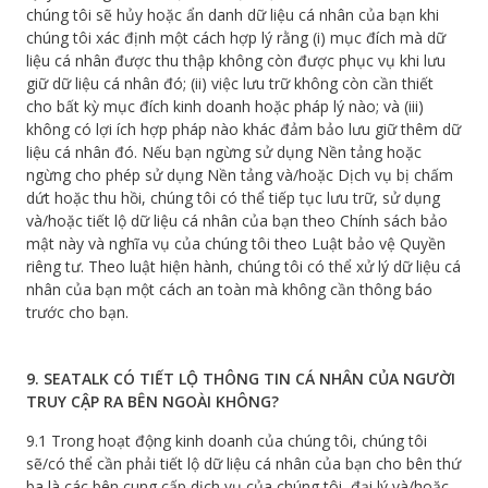
chúng tôi sẽ hủy hoặc ẩn danh dữ liệu cá nhân của bạn khi
chúng tôi xác định một cách hợp lý rằng (i) mục đích mà dữ
liệu cá nhân được thu thập không còn được phục vụ khi lưu
giữ dữ liệu cá nhân đó; (ii) việc lưu trữ không còn cần thiết
cho bất kỳ mục đích kinh doanh hoặc pháp lý nào; và (iii)
không có lợi ích hợp pháp nào khác đảm bảo lưu giữ thêm dữ
liệu cá nhân đó. Nếu bạn ngừng sử dụng Nền tảng hoặc
ngừng cho phép sử dụng Nền tảng và/hoặc Dịch vụ bị chấm
dứt hoặc thu hồi, chúng tôi có thể tiếp tục lưu trữ, sử dụng
và/hoặc tiết lộ dữ liệu cá nhân của bạn theo Chính sách bảo
mật này và nghĩa vụ của chúng tôi theo Luật bảo vệ Quyền
riêng tư. Theo luật hiện hành, chúng tôi có thể xử lý dữ liệu cá
nhân của bạn một cách an toàn mà không cần thông báo
trước cho bạn.
9. SEATALK CÓ TIẾT LỘ THÔNG TIN CÁ NHÂN CỦA NGƯỜI
TRUY CẬP RA BÊN NGOÀI KHÔNG?
9.1 Trong hoạt động kinh doanh của chúng tôi, chúng tôi
sẽ/có thể cần phải tiết lộ dữ liệu cá nhân của bạn cho bên thứ
ba là các bên cung cấp dịch vụ của chúng tôi, đại lý và/hoặc