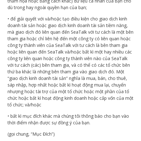
thảm họa hoặc bằng cách khác) dữ liệu cá nhân của bạn cho
dù trong hay ngoài quyền hạn của bạn;
• để giải quyết với và/hoặc tạo điều kiện cho giao dịch kinh
doanh tài sản hoặc giao dịch kinh doanh tài sản tiềm năng,
mà giao dịch đó liên quan đến SeaTalk với tư cách là một bên
tham gia hoặc chỉ liên hệ đến một công ty có liên quan hoặc
công ty thành viên của SeaTalk với tư cách là bên tham gia
hoặc liên quan đến SeaTalk và/hoặc bất kì một hay nhiều các
công ty liên quan hoặc công ty thành viên nào của SeaTalk
với tư cách (các) bên tham gia, và có thể có các tổ chức bên
thứ ba khác là những bên tham gia vào giao dịch đó. Một
“giao dịch kinh doanh tài sản” nghĩa là mua, bán, cho thuê,
sáp nhập, hợp nhất hoặc bất kì hoạt động mua lại, chuyển
nhượng hoặc tài trợ của một tổ chức hoặc một phần của tổ
chức hoặc bất kì hoạt động kinh doanh hoặc cấp vốn của một
tổ chức; và/hoặc
• bất kì mục đích khác mà chúng tôi thông báo cho bạn vào
thời điểm nhận được sự đồng ý của bạn.
(gọi chung, “Mục Đích”)