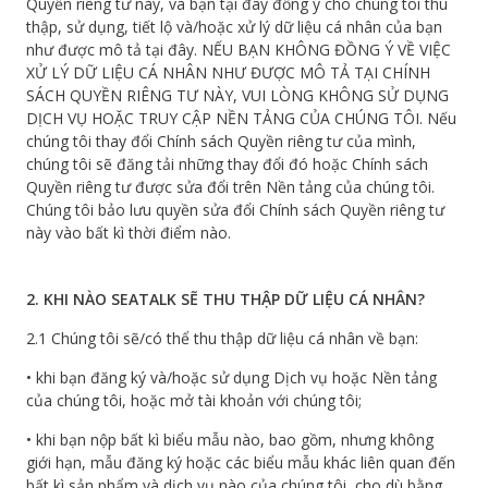
Quyền riêng tư này, và bạn tại đây đồng ý cho chúng tôi thu
thập, sử dụng, tiết lộ và/hoặc xử lý dữ liệu cá nhân của bạn
như được mô tả tại đây. NẾU BẠN KHÔNG ĐỒNG Ý VỀ VIỆC
XỬ LÝ DỮ LIỆU CÁ NHÂN NHƯ ĐƯỢC MÔ TẢ TẠI CHÍNH
SÁCH QUYỀN RIÊNG TƯ NÀY, VUI LÒNG KHÔNG SỬ DỤNG
DỊCH VỤ HOẶC TRUY CẬP NỀN TẢNG CỦA CHÚNG TÔI. Nếu
chúng tôi thay đổi Chính sách Quyền riêng tư của mình,
chúng tôi sẽ đăng tải những thay đổi đó hoặc Chính sách
Quyền riêng tư được sửa đổi trên Nền tảng của chúng tôi.
Chúng tôi bảo lưu quyền sửa đổi Chính sách Quyền riêng tư
này vào bất kì thời điểm nào.
2. KHI NÀO SEATALK SẼ THU THẬP DỮ LIỆU CÁ NHÂN?
2.1 Chúng tôi sẽ/có thể thu thập dữ liệu cá nhân về bạn:
• khi bạn đăng ký và/hoặc sử dụng Dịch vụ hoặc Nền tảng
của chúng tôi, hoặc mở tài khoản với chúng tôi;
• khi bạn nộp bất kì biểu mẫu nào, bao gồm, nhưng không
giới hạn, mẫu đăng ký hoặc các biểu mẫu khác liên quan đến
bất kì sản phẩm và dịch vụ nào của chúng tôi, cho dù bằng