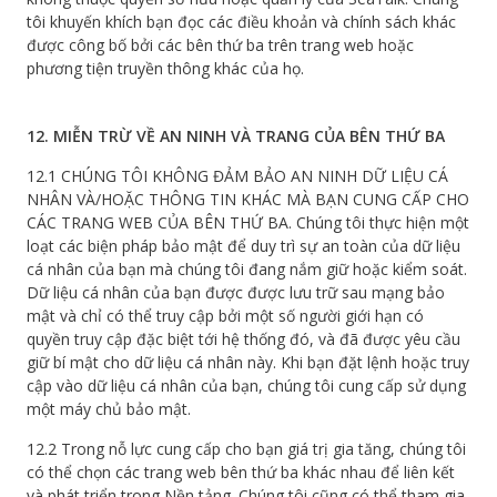
tôi khuyến khích bạn đọc các điều khoản và chính sách khác
được công bố bởi các bên thứ ba trên trang web hoặc
phương tiện truyền thông khác của họ.
12. MIỄN TRỪ VỀ AN NINH VÀ TRANG CỦA BÊN THỨ BA
12.1 CHÚNG TÔI KHÔNG ĐẢM BẢO AN NINH DỮ LIỆU CÁ
NHÂN VÀ/HOẶC THÔNG TIN KHÁC MÀ BẠN CUNG CẤP CHO
CÁC TRANG WEB CỦA BÊN THỨ BA. Chúng tôi thực hiện một
loạt các biện pháp bảo mật để duy trì sự an toàn của dữ liệu
cá nhân của bạn mà chúng tôi đang nắm giữ hoặc kiểm soát.
Dữ liệu cá nhân của bạn được được lưu trữ sau mạng bảo
mật và chỉ có thể truy cập bởi một số người giới hạn có
quyền truy cập đặc biệt tới hệ thống đó, và đã được yêu cầu
giữ bí mật cho dữ liệu cá nhân này. Khi bạn đặt lệnh hoặc truy
cập vào dữ liệu cá nhân của bạn, chúng tôi cung cấp sử dụng
một máy chủ bảo mật.
12.2 Trong nỗ lực cung cấp cho bạn giá trị gia tăng, chúng tôi
có thể chọn các trang web bên thứ ba khác nhau để liên kết
và phát triển trong Nền tảng. Chúng tôi cũng có thể tham gia