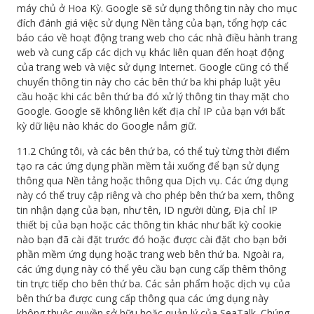
máy chủ ở Hoa Kỳ. Google sẽ sử dụng thông tin này cho mục
đích đánh giá việc sử dụng Nền tảng của bạn, tổng hợp các
báo cáo về hoạt động trang web cho các nhà điều hành trang
web và cung cấp các dịch vụ khác liên quan đến hoạt động
của trang web và việc sử dụng Internet. Google cũng có thể
chuyển thông tin này cho các bên thứ ba khi pháp luật yêu
cầu hoặc khi các bên thứ ba đó xử lý thông tin thay mặt cho
Google. Google sẽ không liên kết địa chỉ IP của bạn với bất
kỳ dữ liệu nào khác do Google nắm giữ.
11.2 Chúng tôi, và các bên thứ ba, có thể tuỳ từng thời điểm
tạo ra các ứng dụng phần mềm tải xuống để bạn sử dụng
thông qua Nền tảng hoặc thông qua Dịch vụ. Các ứng dụng
này có thể truy cập riêng và cho phép bên thứ ba xem, thông
tin nhận dạng của bạn, như tên, ID người dùng, Địa chỉ IP
thiết bị của bạn hoặc các thông tin khác như bất kỳ cookie
nào bạn đã cài đặt trước đó hoặc được cài đặt cho bạn bởi
phần mềm ứng dụng hoặc trang web bên thứ ba. Ngoài ra,
các ứng dụng này có thể yêu cầu bạn cung cấp thêm thông
tin trực tiếp cho bên thứ ba. Các sản phẩm hoặc dịch vụ của
bên thứ ba được cung cấp thông qua các ứng dụng này
không thuộc quyền sở hữu hoặc quản lý của SeaTalk. Chúng