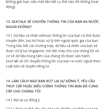
không giới hạn, nếu một liên kết cụ thể nào đó không hoạt
động).
13. SEATALK SẼ CHUYỂN THÔNG TIN CỦA BẠN RA NƯỚC
NGOÀI KHÔNG?
13.1 Dữ liệu cá nhân và/hoặc thông tin của bạn có thể được
chuyển đến, lưu trữ hoặc xử lý bên ngoài quốc gia của bạn.
Trong hầu hết các trường hợp, dữ liệu cá nhân của bạn sẽ
được xử lý tại Singapore, nơi đặt máy chủ của chúng tôi và
cơ sở dữ liệu trung tâm của chúng tôi được vận hành.
SeaTalk sẽ chỉ chuyển thông tin của bạn ra nước ngoài theo
Luật bảo vệ Quyền riêng tư.
14. LÀM CÁCH NÀO BẠN RÚT LẠI SỰ ĐỒNG Ý, YÊU CẦU
TRUY CẬP HOẶC ĐIỀU CHỈNH THÔNG TIN BẠN ĐÃ CUNG
CẤP CHO CHÚNG TÔI
14.1 Rút lại sự đồng ý
14.1.1 Bạn có thể yêu cầu xóa các dữ liệu cá nhân của bạn