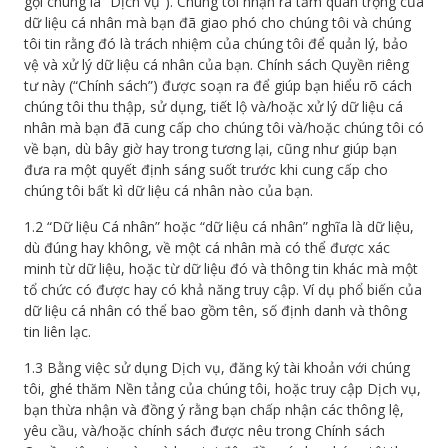
gọi chung là “Dịch vụ”). Chúng tôi nhận ra tầm quan trọng của
dữ liệu cá nhân mà bạn đã giao phó cho chúng tôi và chúng
tôi tin rằng đó là trách nhiệm của chúng tôi để quản lý, bảo
vệ và xử lý dữ liệu cá nhân của bạn. Chính sách Quyền riêng
tư này (“Chính sách”) được soạn ra để giúp bạn hiểu rõ cách
chúng tôi thu thập, sử dụng, tiết lộ và/hoặc xử lý dữ liệu cá
nhân mà bạn đã cung cấp cho chúng tôi và/hoặc chúng tôi có
về bạn, dù bây giờ hay trong tương lại, cũng như giúp bạn
đưa ra một quyết định sáng suốt trước khi cung cấp cho
chúng tôi bất kì dữ liệu cá nhân nào của bạn.
1.2 “Dữ liệu Cá nhân” hoặc “dữ liệu cá nhân” nghĩa là dữ liệu,
dù đúng hay không, về một cá nhân mà có thể được xác
minh từ dữ liệu, hoặc từ dữ liệu đó và thông tin khác mà một
tổ chức có được hay có khả năng truy cập. Ví dụ phổ biến của
dữ liệu cá nhân có thể bao gồm tên, số định danh và thông
tin liên lạc.
1.3 Bằng việc sử dụng Dịch vụ, đăng ký tài khoản với chúng
tôi, ghé thăm Nền tảng của chúng tôi, hoặc truy cập Dịch vụ,
bạn thừa nhận và đồng ý rằng bạn chấp nhận các thông lệ,
yêu cầu, và/hoặc chính sách được nêu trong Chính sách