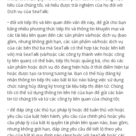
tiêu của chúng tôi, và hiểu được trải nghiệm của họ đối với
Dịch vụ của SeaTalk;
• đối với tiếp thị và liên quan đến vấn đề này, để gửi cho bạn
bằng nhiều phương thức tiếp thị và thông tin khuyến mại và
các tài liệu liên quan đến các sản phẩm và/hoặc dịch vụ (bao
gồm, nhưng không giới hạn, các sản phẩm và/hoặc dịch vụ
của các bên thứ ba mà SeaTalk có thể hợp tác hoặc liên kết
với) mà SeaTalk (và/hoặc các công ty thành viên hoặc công
ty liên quan) có thể bán, tiếp thị hoặc quảng bá, cho dù các
sản phẩm hoặc dịch vụ đó đang hiện hữu ở thời điểm hiện tại
hoặc được tạo ra trong tương lai. Bạn có thể hủy đăng ký
nhận thông tin tiếp thị vào bất kì lúc nào bằng việc sử dụng
chức năng hủy đăng ký trong tài liệu tiếp thị điện tử. Chúng
tôi có thể sử dụng thông tin liên hệ của bạn để gửi các bản
tin từ chúng tôi và từ các công ty liên quan của chúng tôi;
• để đáp ứng các thủ tục pháp lý hoặc để tuân thủ với hoặc
yêu cầu của luật hiện hành, yêu cầu của chính phủ hoặc yêu
cầu pháp lý của bất kì quyền tài phán liên quan nào, bao gồm,
nhưng không giới hạn, đáp ứng yêu cầu để tiết lộ theo yêu
cầu của bất kì quy định nào ràng buộc với SeaTalk hoặc các