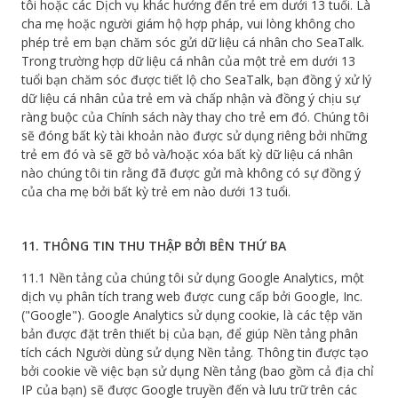
tôi hoặc các Dịch vụ khác hướng đến trẻ em dưới 13 tuổi. Là
cha mẹ hoặc người giám hộ hợp pháp, vui lòng không cho
phép trẻ em bạn chăm sóc gửi dữ liệu cá nhân cho SeaTalk.
Trong trường hợp dữ liệu cá nhân của một trẻ em dưới 13
tuổi bạn chăm sóc được tiết lộ cho SeaTalk, bạn đồng ý xử lý
dữ liệu cá nhân của trẻ em và chấp nhận và đồng ý chịu sự
ràng buộc của Chính sách này thay cho trẻ em đó. Chúng tôi
sẽ đóng bất kỳ tài khoản nào được sử dụng riêng bởi những
trẻ em đó và sẽ gỡ bỏ và/hoặc xóa bất kỳ dữ liệu cá nhân
nào chúng tôi tin rằng đã được gửi mà không có sự đồng ý
của cha mẹ bởi bất kỳ trẻ em nào dưới 13 tuổi.
11. THÔNG TIN THU THẬP BỞI BÊN THỨ BA
11.1 Nền tảng của chúng tôi sử dụng Google Analytics, một
dịch vụ phân tích trang web được cung cấp bởi Google, Inc.
("Google"). Google Analytics sử dụng cookie, là các tệp văn
bản được đặt trên thiết bị của bạn, để giúp Nền tảng phân
tích cách Người dùng sử dụng Nền tảng. Thông tin được tạo
bởi cookie về việc bạn sử dụng Nền tảng (bao gồm cả địa chỉ
IP của bạn) sẽ được Google truyền đến và lưu trữ trên các